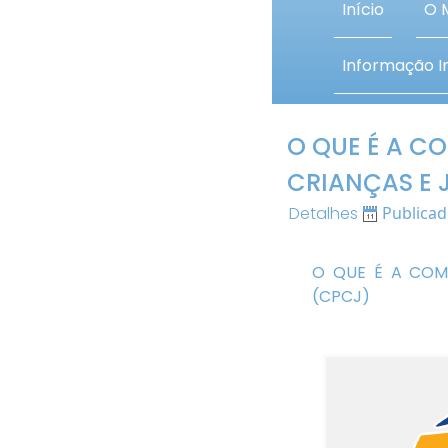
Início
O 
Informação In
O QUE É A C
CRIANÇAS E 
Detalhes
Publica
O QUE É A COM
(CPCJ)