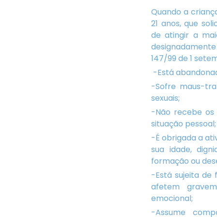
Quando a crianç
21 anos, que sol
de atingir a ma
designadamente n
147/99 de 1 sete
-Está abandonada
-Sofre maus-tra
sexuais;
-Não recebe os 
situação pessoal;
-É obrigada a at
sua idade, dign
formação ou des
-Está sujeita de
afetem gravem
emocional;
-Assume compo