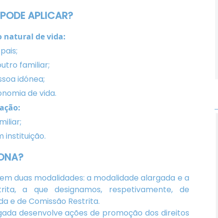
 PODE APLICAR?
natural de vida:
pais;
utro familiar;
ssoa idónea;
onomia de vida.
ação:
iliar;
instituição.
ONA?
em duas modalidades: a modalidade alargada e a
trita, a que designamos, respetivamente, de
a e de Comissão Restrita.
gada desenvolve ações de promoção dos direitos