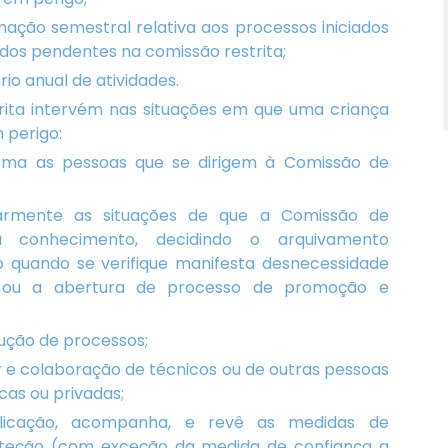
rmação semestral relativa aos processos iniciados
os pendentes na comissão restrita;
rio anual de atividades.
rita intervém nas situações em que uma criança
 perigo:
rma as pessoas que se dirigem à Comissão de
narmente as situações de que a Comissão de
a conhecimento, decidindo o arquivamento
o quando se verifique manifesta desnecessidade
o ou a abertura de processo de promoção e
rução de processos;
er e colaboração de técnicos ou de outras pessoas
cas ou privadas;
licação, acompanha, e revê as medidas de
teção (com exceção da medida de confiança a