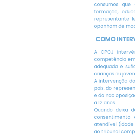
consumos que 
formação, educ
representante l
oponham de modo
COMO INTER
A CPCJ interv
competência em 
adequada e sufi
crianças ou jove
A intervenção d
pais, do represe
e da não oposiçã
a 12 anos.
Quando deixa d
consentimento 
atendível (idade
ao tribunal comp