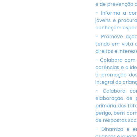
e de prevenção da
- Informa a com
jovens e procura
conheçam especia
- Promove açõe
tendo em vista 
direitos e interes
- Colabora com 
carências e a id
á promoção dos 
integral da crian
- Colabora co
elaboração de 
primária dos fat
perigo, bem com
de respostas soc
- Dinamiza e e
crianças e jovens