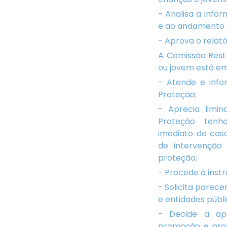
- Analisa a info
e ao andamento d
- Aprova o relató
A Comissão Rest
ou jovem está em
- Atende e info
Proteção;
- Aprecia limi
Proteção tenh
imediato do cas
de intervençã
proteção;
- Procede à inst
- Solicita parec
e entidades públi
- Decide a ap
promoção e pro