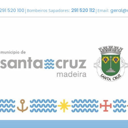
291 520 100
291 520 112
geral@
|
|
Bombeiros Sapadores:
Email: