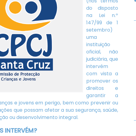
(nos termos
do disposto
na Lei n.º
147/99 de 1
setembro)
uma
instituição
oficial, não
judiciária, que
intervém
com vista a
promover os
direitos e
garantir a
anças e jovens em perigo, bem como prevenir ou
ações que possam afetar a sua segurança, saúde,
ão ou desenvolvimento integral.
S INTERVÉM?