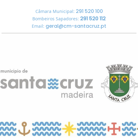
291 520 100
Câmara Municipal:
291 520 112
Bombeiros Sapadores:
geral@cm-santacruz.pt
Email: