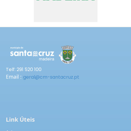
Telf: 291 520 100
Email :
geral@cm-santacruz.pt
Link Úteis