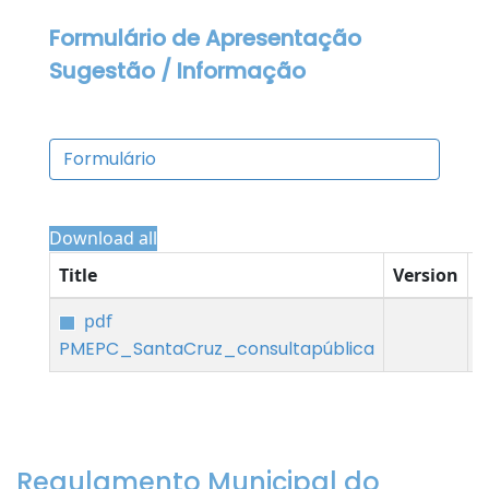
Formulário de Apresentação
Sugestão / Informação
Formulário
Download all
Title
Version
D
pdf
PMEPC_SantaCruz_consultapública
Regulamento Municipal do