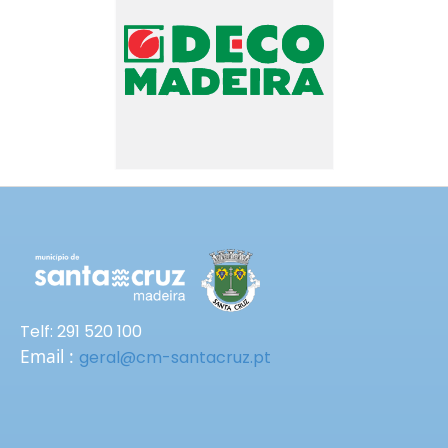
Telf: 291 520 100
Email :
geral@cm-santacruz.pt