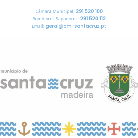
291 520 100
Câmara Municipal:
291 520 112
Bombeiros Sapadores:
geral@cm-santacruz.pt
Email: