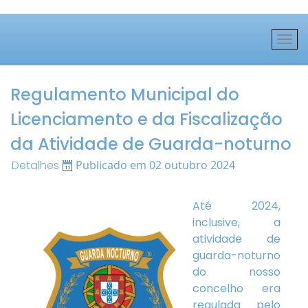
Regulamento Municipal do
Licenciamento e da Fiscalização
da Atividade de Guarda-noturno
Detalhes
Publicado em 02 outubro 2024
Até 2024,
inclusive, a
atividade de
guarda-noturno
do nosso
concelho era
regulada pelo