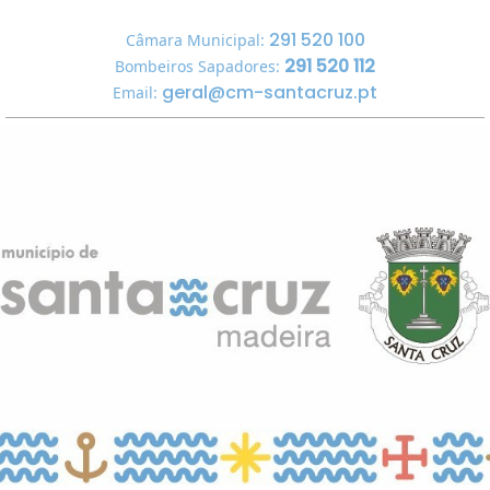
291 520 100
Câmara Municipal:
291 520 112
Bombeiros Sapadores:
geral@cm-santacruz.pt
Email: