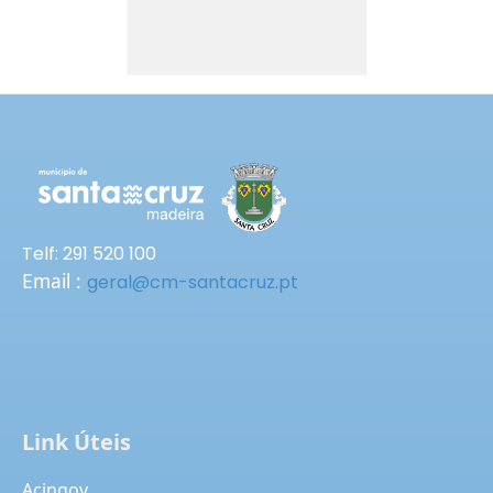
Telf: 291 520 100
Email :
geral@cm-santacruz.pt
Link Úteis
Acingov