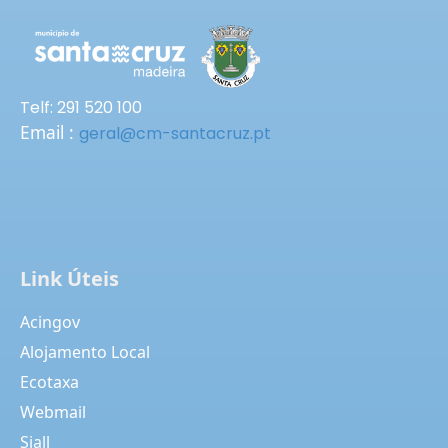
Telf: 291 520 100
Email :
geral@cm-santacruz.pt
Link Úteis
Acingov
Alojamento Local
Ecotaxa
Webmail
Siall