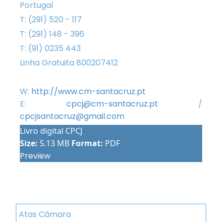
Portugal
T: (291) 520 - 117
T: (291) 148 - 396
T: (91) 0235 443
Linha Gratuita 800207412
W:
http://www.cm-santacruz.pt
E:
cpcj@cm-santacruz.pt
/
cpcjsantacruz@gmail.com
Livro digital CPCJ
Size:
5.13 MB
Format:
PDF
Preview
Atas Câmara