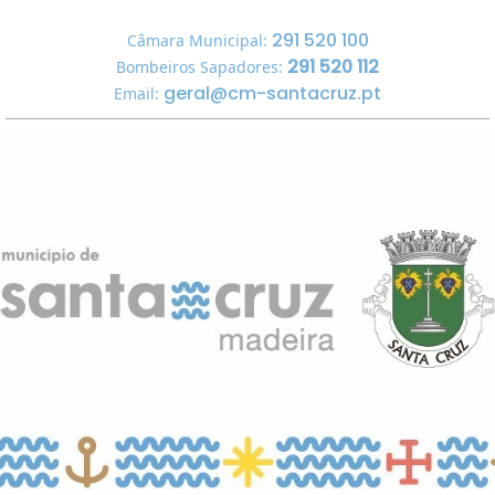
291 520 100
Câmara Municipal:
291 520 112
Bombeiros Sapadores:
geral@cm-santacruz.pt
Email: