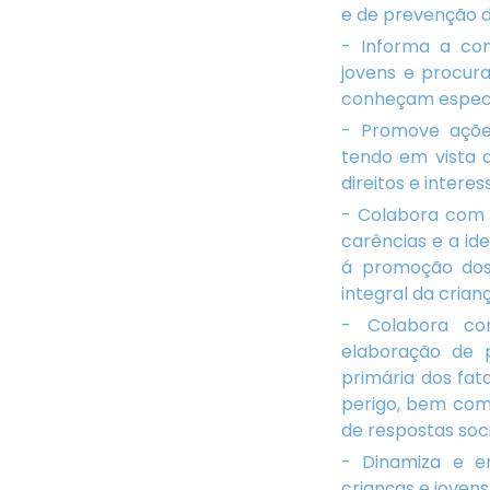
e de prevenção da
- Informa a com
jovens e procura
conheçam especia
- Promove açõe
tendo em vista 
direitos e interes
- Colabora com 
carências e a id
á promoção dos 
integral da crian
- Colabora co
elaboração de 
primária dos fat
perigo, bem com
de respostas soc
- Dinamiza e e
crianças e jovens