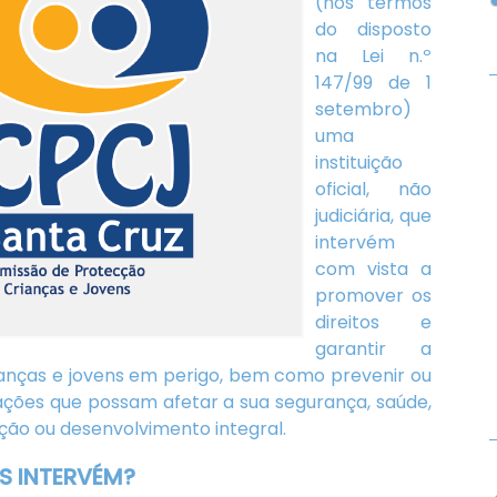
(nos termos
do disposto
na Lei n.º
147/99 de 1
setembro)
uma
instituição
oficial, não
judiciária, que
intervém
com vista a
promover os
direitos e
garantir a
anças e jovens em perigo, bem como prevenir ou
ações que possam afetar a sua segurança, saúde,
ão ou desenvolvimento integral.
S INTERVÉM?