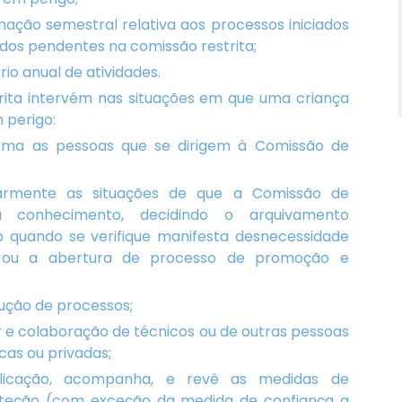
rmação semestral relativa aos processos iniciados
os pendentes na comissão restrita;
rio anual de atividades.
rita intervém nas situações em que uma criança
 perigo:
rma as pessoas que se dirigem à Comissão de
narmente as situações de que a Comissão de
a conhecimento, decidindo o arquivamento
o quando se verifique manifesta desnecessidade
o ou a abertura de processo de promoção e
rução de processos;
er e colaboração de técnicos ou de outras pessoas
cas ou privadas;
licação, acompanha, e revê as medidas de
teção (com exceção da medida de confiança a