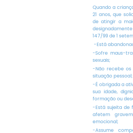
Quando a crianç
21 anos, que sol
de atingir a ma
designadamente n
147/99 de 1 sete
-Está abandonada
-Sofre maus-tra
sexuais;
-Não recebe os 
situação pessoal;
-É obrigada a at
sua idade, dign
formação ou des
-Está sujeita de
afetem gravem
emocional;
-Assume compo