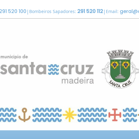
291 520 100
291 520 112
geral@
|
|
Bombeiros Sapadores:
Email: