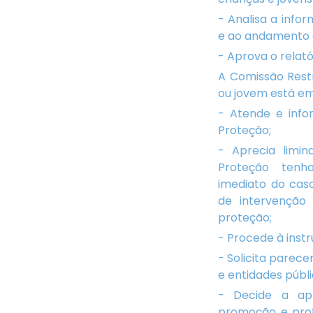
- Analisa a info
e ao andamento d
- Aprova o relató
A Comissão Rest
ou jovem está em
- Atende e info
Proteção;
- Aprecia limi
Proteção tenh
imediato do cas
de intervençã
proteção;
- Procede à inst
- Solicita parec
e entidades públi
- Decide a ap
promoção e pro