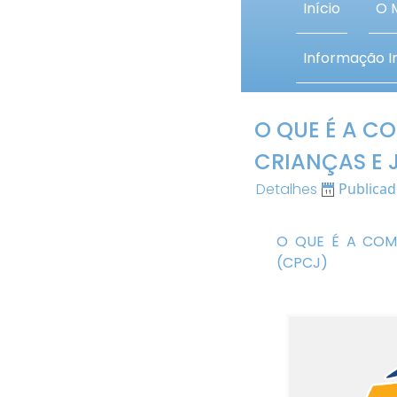
Início
O 
Informação In
O QUE É A C
CRIANÇAS E 
Detalhes
Publica
O QUE É A COM
(CPCJ)