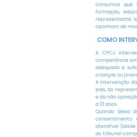
consumos que 
formação, educ
representante l
oponham de modo
COMO INTER
A CPCJ interv
competência em 
adequada e sufi
crianças ou jove
A intervenção d
pais, do represe
e da não oposiçã
a 12 anos.
Quando deixa d
consentimento 
atendível (idade
ao tribunal comp