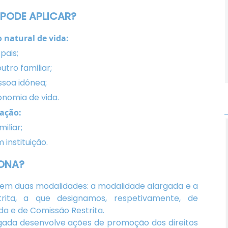
 PODE APLICAR?
natural de vida:
pais;
utro familiar;
ssoa idónea;
onomia de vida.
ação:
iliar;
instituição.
ONA?
em duas modalidades: a modalidade alargada e a
trita, a que designamos, respetivamente, de
a e de Comissão Restrita.
gada desenvolve ações de promoção dos direitos