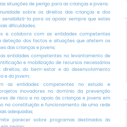
s situações de perigo para as crianças e jovens:
unidade sobre os direitos das crianças e dos
 sensibilizá-la para os apoiar sempre que estes
is dificuldades;
s e colabora com as entidades competentes
a deteção dos factos e situações que afetem os
ses das crianças e jovens;
as entidades competentes no levantamento de
entificação e mobilização de recursos necessários
direitos, do bem-estar e do desenvolvimento
ça e do jovem;
m as entidades competentes no estudo e
projetos inovadores no domínio da prevenção
ores de risco e no apoio às crianças e jovens em
o na constituição e funcionamento de uma rede
iais adequadas;
mite parecer sobre programas destinados às
 em perigo;