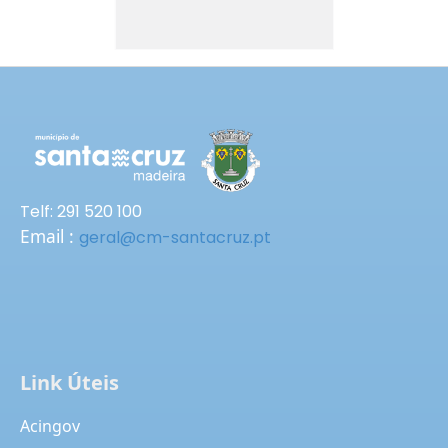
Telf: 291 520 100
Email :
geral@cm-santacruz.pt
Link Úteis
Acingov