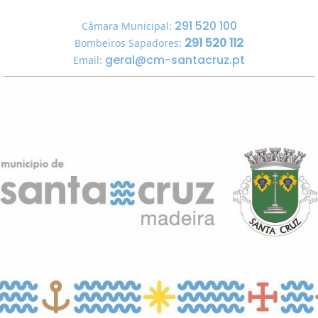
291 520 100
Câmara Municipal:
291 520 112
Bombeiros Sapadores:
geral@cm-santacruz.pt
Email: