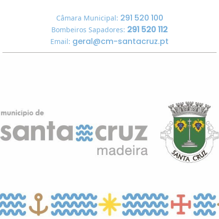
291 520 100
Câmara Municipal:
291 520 112
Bombeiros Sapadores:
geral@cm-santacruz.pt
Email: