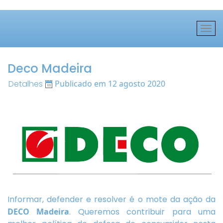
Deco Madeira
Detalhes
Publicado em 12 agosto 2020
Informar, defender e resolver é o mote da ação da
DECO Madeira
. Queremos contribuir para uma